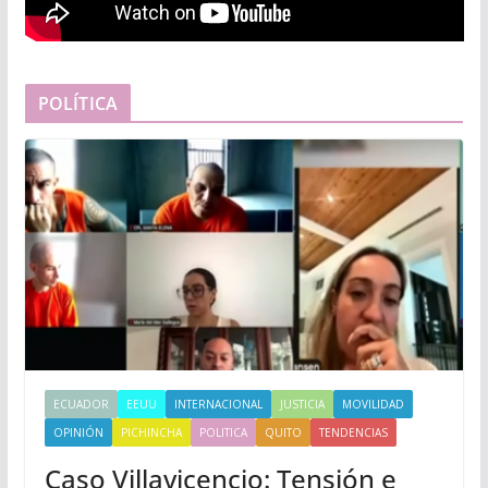
POLÍTICA
ECUADOR
EEUU
INTERNACIONAL
JUSTICIA
MOVILIDAD
OPINIÓN
PICHINCHA
POLITICA
QUITO
TENDENCIAS
Caso Villavicencio: Tensión e