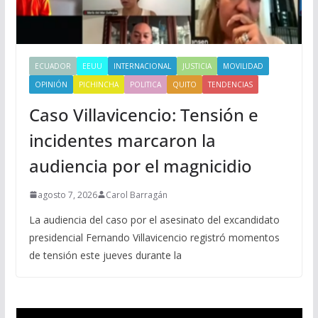
ECUADOR
EEUU
INTERNACIONAL
JUSTICIA
MOVILIDAD
OPINIÓN
PICHINCHA
POLITICA
QUITO
TENDENCIAS
Caso Villavicencio: Tensión e
incidentes marcaron la
audiencia por el magnicidio
agosto 7, 2026
Carol Barragán
La audiencia del caso por el asesinato del excandidato
presidencial Fernando Villavicencio registró momentos
de tensión este jueves durante la