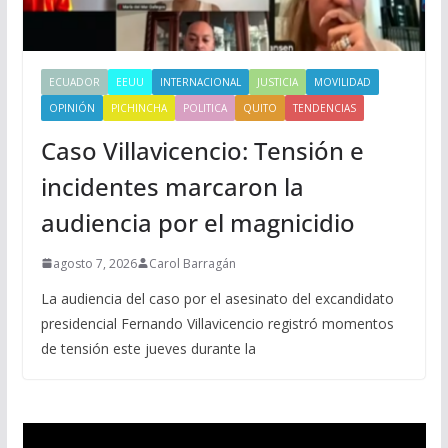
ECUADOR
EEUU
INTERNACIONAL
JUSTICIA
MOVILIDAD
OPINIÓN
PICHINCHA
POLITICA
QUITO
TENDENCIAS
Caso Villavicencio: Tensión e
incidentes marcaron la
audiencia por el magnicidio
agosto 7, 2026
Carol Barragán
La audiencia del caso por el asesinato del excandidato
presidencial Fernando Villavicencio registró momentos
de tensión este jueves durante la