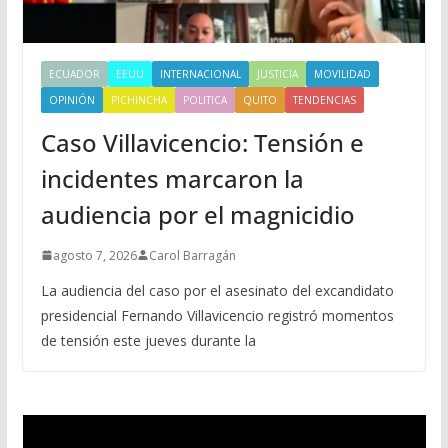
ECUADOR
EEUU
INTERNACIONAL
JUSTICIA
MOVILIDAD
OPINIÓN
PICHINCHA
POLITICA
QUITO
TENDENCIAS
Caso Villavicencio: Tensión e
incidentes marcaron la
audiencia por el magnicidio
agosto 7, 2026
Carol Barragán
La audiencia del caso por el asesinato del excandidato
presidencial Fernando Villavicencio registró momentos
de tensión este jueves durante la