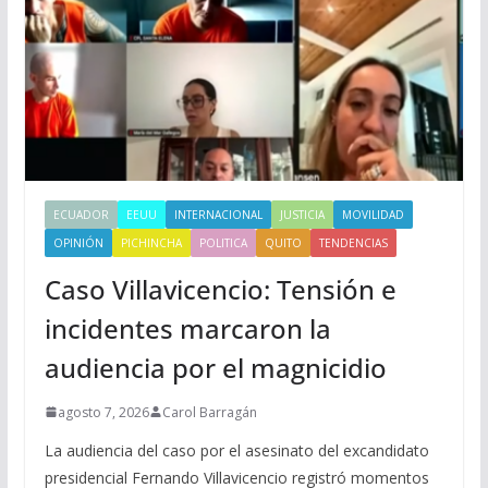
ECUADOR
EEUU
INTERNACIONAL
JUSTICIA
MOVILIDAD
OPINIÓN
PICHINCHA
POLITICA
QUITO
TENDENCIAS
Caso Villavicencio: Tensión e
incidentes marcaron la
audiencia por el magnicidio
agosto 7, 2026
Carol Barragán
La audiencia del caso por el asesinato del excandidato
presidencial Fernando Villavicencio registró momentos