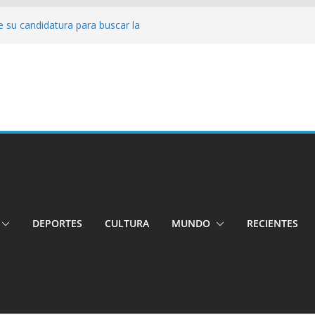
 su candidatura para buscar la
nductor por aplicación logró escapar de
e: Investigan crimen de un hombre en el
ia: Policía recuperó vehículos y
o centro de objetos robados
Tensión e incidentes marcaron la
nicidio
DEPORTES
CULTURA
MUNDO
RECIENTES