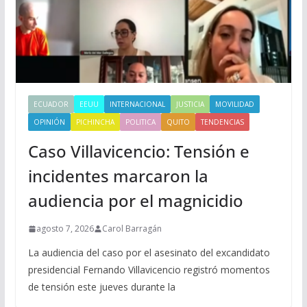
ECUADOR
EEUU
INTERNACIONAL
JUSTICIA
MOVILIDAD
OPINIÓN
PICHINCHA
POLITICA
QUITO
TENDENCIAS
Caso Villavicencio: Tensión e
incidentes marcaron la
audiencia por el magnicidio
agosto 7, 2026
Carol Barragán
La audiencia del caso por el asesinato del excandidato
presidencial Fernando Villavicencio registró momentos
de tensión este jueves durante la