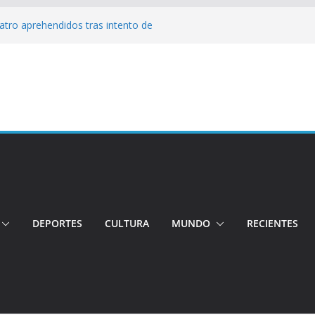
Cuatro aprehendidos tras intento de
tos irregulares fueron incinerados para
 hogares ecuatorianos
iento: Quito reúne a líderes y
adulto mayor murió atropellado en el sur
uentran sin vida a dos jóvenes quiteños
erto López
DEPORTES
CULTURA
MUNDO
RECIENTES