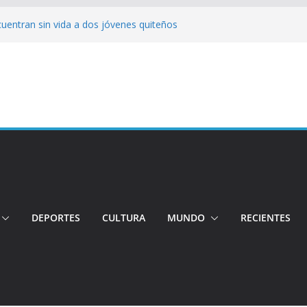
cuentran sin vida a dos jóvenes quiteños
erto López
jeres impulsa oportunidades y destaca el
a Ubidia
tos irregulares fueron incinerados para
 hogares ecuatorianos
iento: Quito reúne a líderes y
adulto mayor murió atropellado en el sur
DEPORTES
CULTURA
MUNDO
RECIENTES