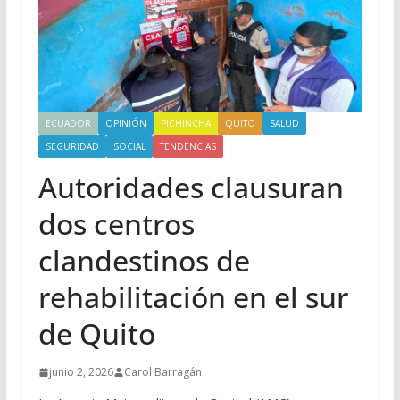
ECUADOR
OPINIÓN
PICHINCHA
QUITO
SALUD
SEGURIDAD
SOCIAL
TENDENCIAS
Autoridades clausuran
dos centros
clandestinos de
rehabilitación en el sur
de Quito
junio 2, 2026
Carol Barragán