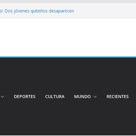
s!: Dos jóvenes quiteños desaparecen
Cuatro aprehendidos tras intento de
 Así operarán el Trolebús y la Ecovía
color!: Pichincha presenta la quinta edición
onal del Globo
!: Hospital de Calderón desmiente
ios
DEPORTES
CULTURA
MUNDO
RECIENTES