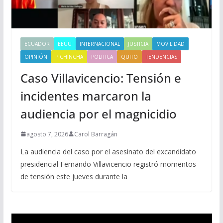
ECUADOR
EEUU
INTERNACIONAL
JUSTICIA
MOVILIDAD
OPINIÓN
PICHINCHA
POLITICA
QUITO
TENDENCIAS
Caso Villavicencio: Tensión e
incidentes marcaron la
audiencia por el magnicidio
agosto 7, 2026
Carol Barragán
La audiencia del caso por el asesinato del excandidato
presidencial Fernando Villavicencio registró momentos
de tensión este jueves durante la