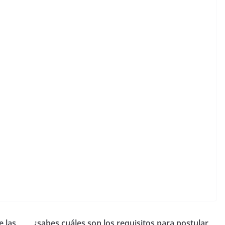
e las
¿sabes cuáles son los requisitos para postular