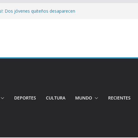
s!: Dos jóvenes quiteños desaparecen
Cuatro aprehendidos tras intento de
 Así operarán el Trolebús y la Ecovía
color!: Pichincha presenta la quinta edición
onal del Globo
!: Hospital de Calderón desmiente
ios
DEPORTES
CULTURA
MUNDO
RECIENTES