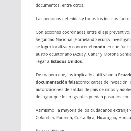
documentos, entre otros.
Las personas detenidas y todos los indicios fuer
Con acciones coordinadas entre el eje preventivo,
Seguridad Nacional (Homeland Security Investigati
se logró localizar y conocer el
modo
en que funcio
austro ecuatoriano (Azuay, Cañar y Morona Santiag
llegar a
Estados Unidos
.
De manera que, los implicados utilizaban a
Ecuad
documentación falsa
como: cartas de invitación,
autorizaciones de salidas de país de niños y adoles
de lograr que los migrantes puedan pasar los cont
Asimismo, la mayoría de los ciudadanos extranje
Colombia, Panamá, Costa Rica, Nicaragua, Hondur
Revista Vistazo