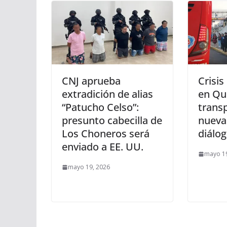
CNJ aprueba
Crisis
extradición de alias
en Qui
“Patucho Celso”:
trans
presunto cabecilla de
nueva
Los Choneros será
diálo
enviado a EE. UU.
mayo 19
mayo 19, 2026