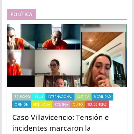
POLÍTICA
ECUADOR
EEUU
INTERNACIONAL
JUSTICIA
MOVILIDAD
OPINIÓN
PICHINCHA
POLITICA
QUITO
TENDENCIAS
Caso Villavicencio: Tensión e
incidentes marcaron la