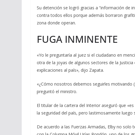
Su detención se logró gracias a
“información de in
contra todos ellos porque además borraron grafit
zona donde operan.
FUGA INMINENTE
«Yo le preguntaría al juez si el ciudadano en menc
otra de la joyas de algunos sectores de la Justic
explicaciones al país», dijo Zapata.
«¿Cómo nosotros debemos seguirles motivando (a l
preguntó el ministro.
El titular de la cartera del Interior aseguró que 
la seguridad del país, pero lastimosamente luego
De acuerdo a las Fuerzas Armadas, Elby no solo t
con la Columna Móvil Urías Rondón, uno de los gr