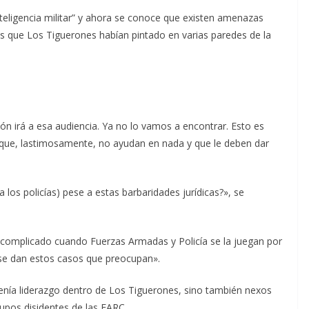
teligencia militar” y ahora se conoce que existen amenazas
is que Los Tiguerones habían pintado en varias paredes de la
ión irá a esa audiencia. Ya no lo vamos a encontrar. Esto es
ia que, lastimosamente, no ayudan en nada y que le deben dar
os policías) pese a estas barbaridades jurídicas?», se
«es complicado cuando Fuerzas Armadas y Policía se la juegan por
 se dan estos casos que preocupan».
enía liderazgo dentro de Los Tiguerones, sino también nexos
upos disidentes de las FARC.