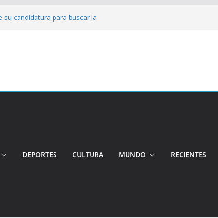
 su candidatura para buscar la
nductor por aplicación logró escapar de
e: Investigan crimen de un hombre en el
ia: Policía recuperó vehículos y
o centro de objetos robados
Tensión e incidentes marcaron la
nicidio
DEPORTES
CULTURA
MUNDO
RECIENTES