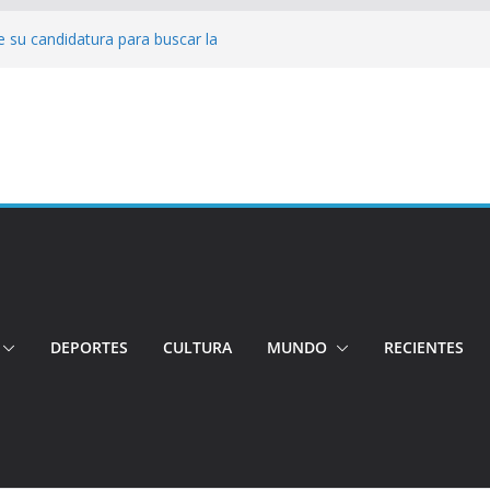
 su candidatura para buscar la
nductor por aplicación logró escapar de
e: Investigan crimen de un hombre en el
ia: Policía recuperó vehículos y
o centro de objetos robados
Tensión e incidentes marcaron la
nicidio
DEPORTES
CULTURA
MUNDO
RECIENTES