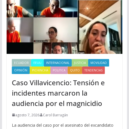
ECUADOR
EEUU
INTERNACIONAL
JUSTICIA
MOVILIDAD
OPINIÓN
PICHINCHA
POLITICA
QUITO
TENDENCIAS
Caso Villavicencio: Tensión e
incidentes marcaron la
audiencia por el magnicidio
agosto 7, 2026
Carol Barragán
La audiencia del caso por el asesinato del excandidato