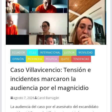
ECUADOR
EEUU
INTERNACIONAL
JUSTICIA
MOVILIDAD
OPINIÓN
PICHINCHA
POLITICA
QUITO
TENDENCIAS
Caso Villavicencio: Tensión e
incidentes marcaron la
audiencia por el magnicidio
agosto 7, 2026
Carol Barragán
La audiencia del caso por el asesinato del excandidato