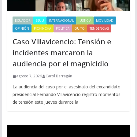
ECUADOR
EEUU
INTERNACIONAL
JUSTICIA
MOVILIDAD
OPINIÓN
PICHINCHA
POLITICA
QUITO
TENDENCIAS
Caso Villavicencio: Tensión e
incidentes marcaron la
audiencia por el magnicidio
agosto 7, 2026
Carol Barragán
La audiencia del caso por el asesinato del excandidato
presidencial Fernando Villavicencio registró momentos
de tensión este jueves durante la