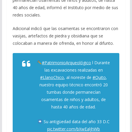
permanecían osamentas de niños y adultos, de hasta
40 años de edad, informó el Instituto por medio de sus
redes sociales.
Adicional indicó que las osamentas se encontraron con
vasijas, artefactos de piedra y obsidiana que se
colocaban a manera de ofrenda, en honor al difunto.
#PatrimonioArqueológico
l Durante
las excavaciones realizadas en
#LlanoChico
, al noreste de
#Quito
,
nuestro equipo técnico encontró 20
tumbas donde permanecían
osamentas de niños y adultos, de
hasta 40 años de edad.
Su antigüedad data del año 33 D.C
pic.twitter.com/bXwEaljhWb