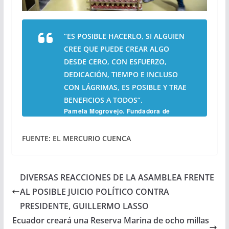
“ES POSIBLE HACERLO, SI ALGUIEN
CREE QUE PUEDE CREAR ALGO
DESDE CERO, CON ESFUERZO,
DEDICACIÓN, TIEMPO E INCLUSO
CON LÁGRIMAS, ES POSIBLE Y TRAE
BENEFICIOS A TODOS”.
Pamela Mogrovejo. Fundadora de
InduPanifec
FUENTE: EL MERCURIO CUENCA
DIVERSAS REACCIONES DE LA ASAMBLEA FRENTE
AL POSIBLE JUICIO POLÍTICO CONTRA
PRESIDENTE, GUILLERMO LASSO
Ecuador creará una Reserva Marina de ocho millas