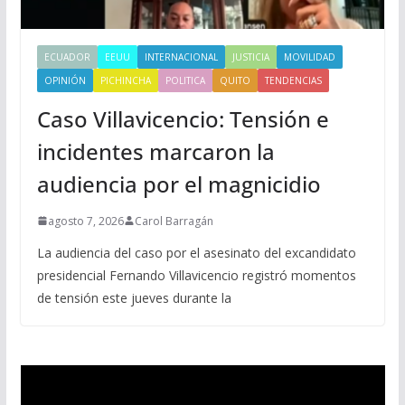
ECUADOR
EEUU
INTERNACIONAL
JUSTICIA
MOVILIDAD
OPINIÓN
PICHINCHA
POLITICA
QUITO
TENDENCIAS
Caso Villavicencio: Tensión e
incidentes marcaron la
audiencia por el magnicidio
agosto 7, 2026
Carol Barragán
La audiencia del caso por el asesinato del excandidato
presidencial Fernando Villavicencio registró momentos
de tensión este jueves durante la