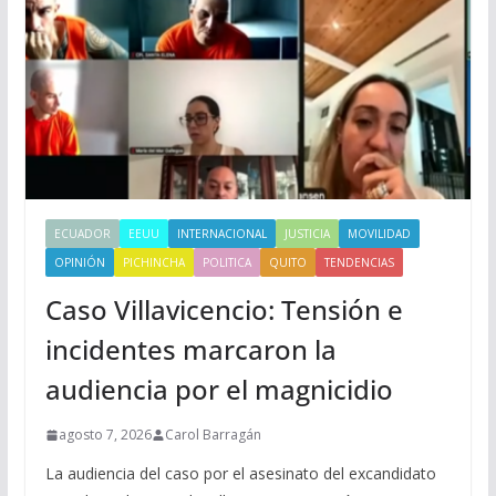
ECUADOR
EEUU
INTERNACIONAL
JUSTICIA
MOVILIDAD
OPINIÓN
PICHINCHA
POLITICA
QUITO
TENDENCIAS
Caso Villavicencio: Tensión e
incidentes marcaron la
audiencia por el magnicidio
agosto 7, 2026
Carol Barragán
La audiencia del caso por el asesinato del excandidato