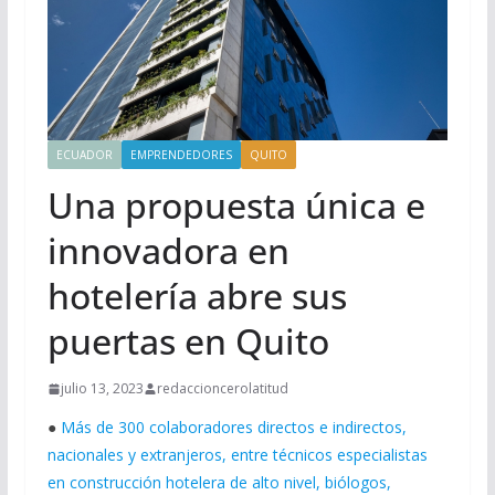
ECUADOR
EMPRENDEDORES
QUITO
Una propuesta única e
innovadora en
hotelería abre sus
puertas en Quito
julio 13, 2023
redaccioncerolatitud
●
Más de 300 colaboradores directos e indirectos,
nacionales y extranjeros, entre técnicos especialistas
en construcción hotelera de alto nivel, biólogos,