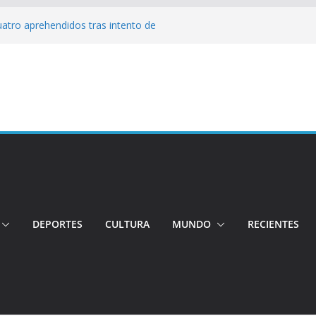
Cuatro aprehendidos tras intento de
tos irregulares fueron incinerados para
 hogares ecuatorianos
iento: Quito reúne a líderes y
adulto mayor murió atropellado en el sur
cuentran sin vida a dos jóvenes quiteños
erto López
DEPORTES
CULTURA
MUNDO
RECIENTES