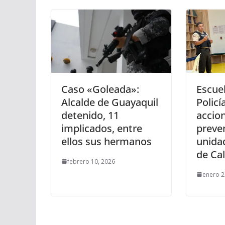
Caso «Goleada»:
Escue
Alcalde de Guayaquil
Policí
detenido, 11
accio
implicados, entre
preve
ellos sus hermanos
unida
de Ca
febrero 10, 2026
enero 2