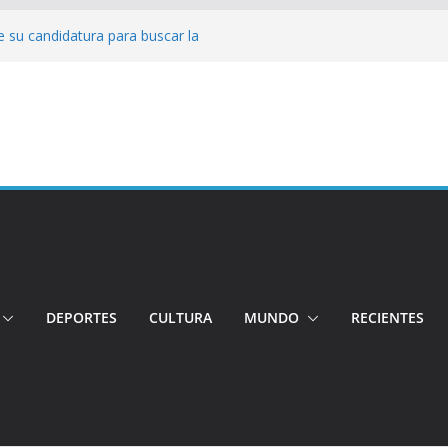
 su candidatura para buscar la
nductor por aplicación logró escapar de
e: Investigan crimen de un hombre en el
ia: Policía recuperó vehículos y
o centro de objetos robados
Tensión e incidentes marcaron la
nicidio
DEPORTES
CULTURA
MUNDO
RECIENTES