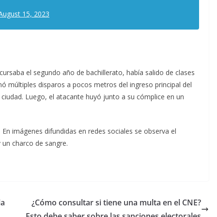
August 15, 2023
cursaba el segundo año de bachillerato, había salido de clases
ó múltiples disparos a pocos metros del ingreso principal del
la ciudad. Luego, el atacante huyó junto a su cómplice en un
 En imágenes difundidas en redes sociales se observa el
y un charco de sangre.
la
¿Cómo consultar si tiene una multa en el CNE?
Esto debe saber sobre las sanciones electorales