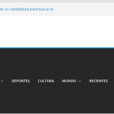
be su candidatura para buscar la
o
Conductor por aplicación logró escapar de
lle: Investigan crimen de un hombre en el
o
ncia: Policía recuperó vehículos y
to centro de objetos robados
 Tensión e incidentes marcaron la
agnicidio
DEPORTES
CULTURA
MUNDO
RECIENTES