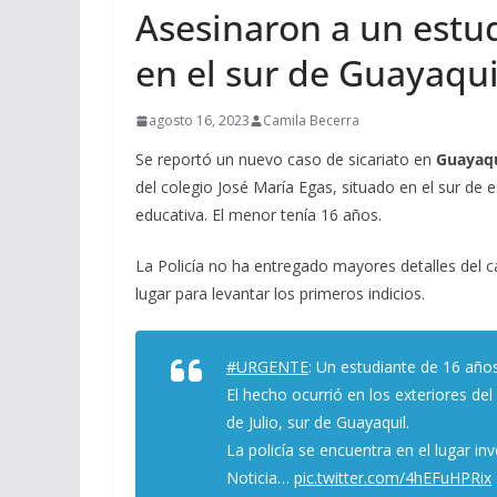
Asesinaron a un estud
en el sur de Guayaqui
agosto 16, 2023
Camila Becerra
Se reportó un nuevo caso de sicariato en
Guayaqu
del colegio José María Egas, situado en el sur de e
educativa. El menor tenía 16 años.
La Policía no ha entregado mayores detalles del c
lugar para levantar los primeros indicios.
#URGENTE
: Un estudiante de 16 años
El hecho ocurrió en los exteriores del
de Julio, sur de Guayaquil.
La policía se encuentra en el lugar in
Noticia…
pic.twitter.com/4hEFuHPRix