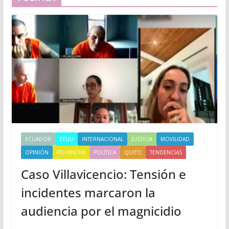
ECUADOR
EEUU
INTERNACIONAL
JUSTICIA
MOVILIDAD
OPINIÓN
PICHINCHA
POLITICA
QUITO
TENDENCIAS
Caso Villavicencio: Tensión e
incidentes marcaron la
audiencia por el magnicidio