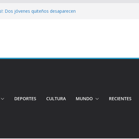
!: Hospital de Calderón desmiente
ios
s!: Dos jóvenes quiteños desaparecen
Cuatro aprehendidos tras intento de
 Así operarán el Trolebús y la Ecovía
color!: Pichincha presenta la quinta edición
onal del Globo
DEPORTES
CULTURA
MUNDO
RECIENTES