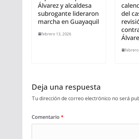
Álvarez y alcaldesa
calend
subrogante lideraron
del ca
marcha en Guayaquil
revis
contr
febrero 13, 2026
Álvar
febrero
Deja una respuesta
Tu dirección de correo electrónico no será pub
Comentario
*