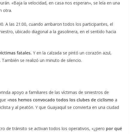
urán. «Baja la velocidad, en casa nos esperan», se leía en una
n otra.
:00. A las 21:00, cuando arribaron todos los participantes, el
niestro, ubicado diagonal a la gasolinera, en el sentido hacia
víctimas fatales.
Y en la calzada se pintó un corazón azul,
. También se realizó un minuto de silencio.
rinda apoyo a familiares de las víctimas de siniestros de
que «
nos hemos convocado todos los clubes de ciclismo
a
iclista y al peatón. Y que Guayaquil se convierta en una ciudad
tro de tránsito se activan todos los operativos, «¿pero
por qué