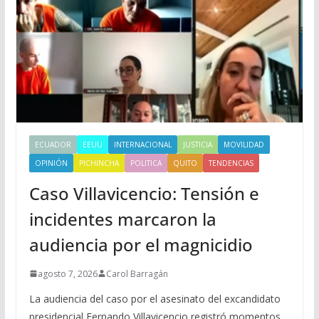
ECUADOR
EEUU
INTERNACIONAL
JUSTICIA
MOVILIDAD
OPINIÓN
PICHINCHA
POLITICA
QUITO
TENDENCIAS
Caso Villavicencio: Tensión e
incidentes marcaron la
audiencia por el magnicidio
agosto 7, 2026
Carol Barragán
La audiencia del caso por el asesinato del excandidato
presidencial Fernando Villavicencio registró momentos