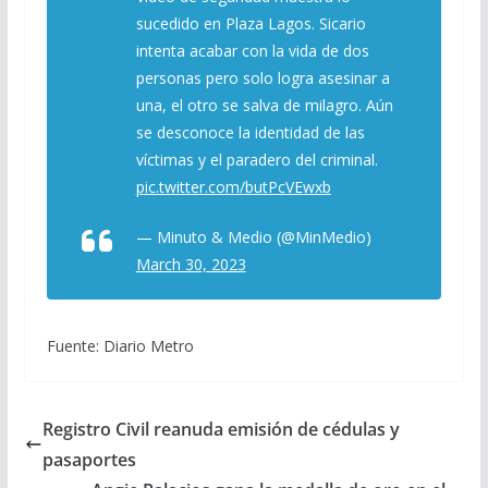
sucedido en Plaza Lagos. Sicario
intenta acabar con la vida de dos
personas pero solo logra asesinar a
una, el otro se salva de milagro. Aún
se desconoce la identidad de las
víctimas y el paradero del criminal.
pic.twitter.com/butPcVEwxb
— Minuto & Medio (@MinMedio)
March 30, 2023
Fuente: Diario Metro
Registro Civil reanuda emisión de cédulas y
pasaportes