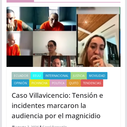
ECUADOR
EEUU
INTERNACIONAL
JUSTICIA
MOVILIDAD
OPINIÓN
PICHINCHA
POLITICA
QUITO
TENDENCIAS
Caso Villavicencio: Tensión e
incidentes marcaron la
audiencia por el magnicidio