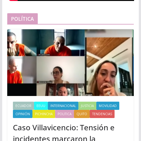
POLÍTICA
ECUADOR
EEUU
INTERNACIONAL
JUSTICIA
MOVILIDAD
OPINIÓN
PICHINCHA
POLITICA
QUITO
TENDENCIAS
Caso Villavicencio: Tensión e
incidentes marcaron la