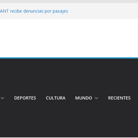
: ANT recibe denuncias por pasajes
!: Hospital de Calderón desmiente
ios
s!: Dos jóvenes quiteños desaparecen
: Ministro inspecciona centros médicos en
tos irregulares fueron detectados en el
, en Quito
DEPORTES
CULTURA
MUNDO
RECIENTES