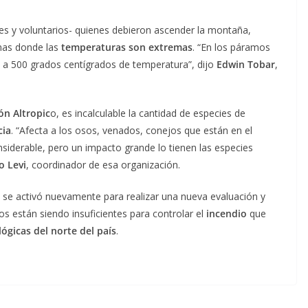
s y voluntarios- quienes debieron ascender la montaña,
amas donde las
temperaturas son extremas
. “En los páramos
a 500 grados centígrados de temperatura”, dijo
Edwin Tobar
,
ón Altropic
o, es incalculable la cantidad de especies de
cia
. “Afecta a los osos, venados, conejos que están en el
nsiderable, pero un impacto grande lo tienen las especies
o Levi
, coordinador de esa organización.
se activó nuevamente para realizar una nueva evaluación y
os están siendo insuficientes para controlar el
incendio
que
lógicas del norte del país
.