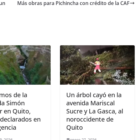
 un
Más obras para Pichincha con crédito de la CAF
amos de la
Un árbol cayó en la
da Simón
avenida Mariscal
r en Quito,
Sucre y La Gasca, al
 declarados en
noroccidente de
encia
Quito
9, 2026
enero 27, 2026