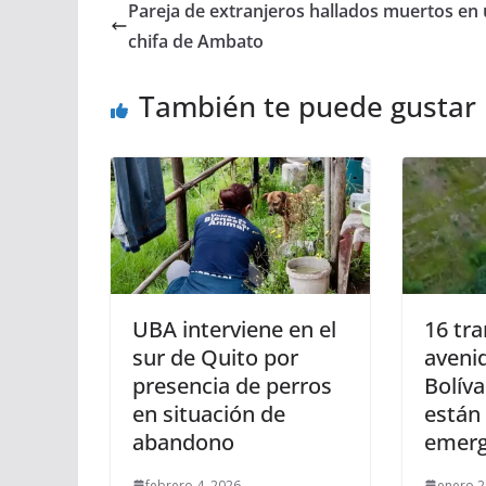
Pareja de extranjeros hallados muertos en
chifa de Ambato
También te puede gustar
UBA interviene en el
16 tr
sur de Quito por
aveni
presencia de perros
Bolíva
en situación de
están
abandono
emerg
febrero 4, 2026
enero 2