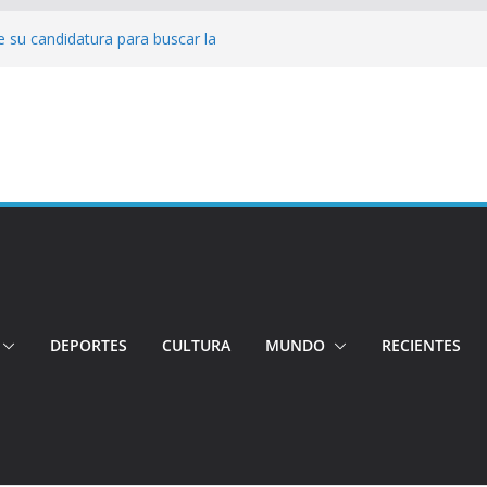
 su candidatura para buscar la
nductor por aplicación logró escapar de
e: Investigan crimen de un hombre en el
ia: Policía recuperó vehículos y
o centro de objetos robados
Tensión e incidentes marcaron la
nicidio
DEPORTES
CULTURA
MUNDO
RECIENTES