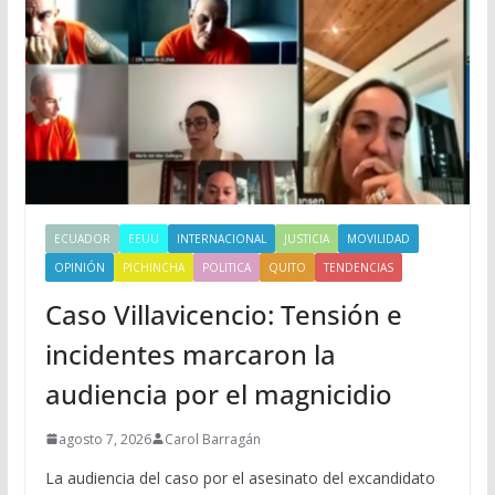
ECUADOR
EEUU
INTERNACIONAL
JUSTICIA
MOVILIDAD
OPINIÓN
PICHINCHA
POLITICA
QUITO
TENDENCIAS
Caso Villavicencio: Tensión e
incidentes marcaron la
audiencia por el magnicidio
agosto 7, 2026
Carol Barragán
La audiencia del caso por el asesinato del excandidato