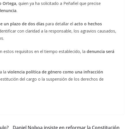
mo Ortega
, quien ya ha solicitado a Peñafiel que precise
denuncia
.
ne un plazo de dos días
para detallar el
acto o hechos
dentificar con claridad a la responsable, los agravios causados,
os.
on estos requisitos en el tiempo establecido, la
denuncia será
a la
violencia política de género como una infracción
destitución del cargo o la suspensión de los derechos de
.
ulo?
Daniel Noboa insiste en reformar la Constitución