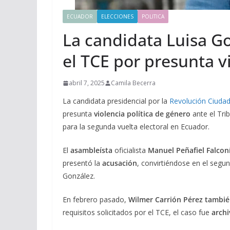
ECUADOR
ELECCIONES
POLITICA
La candidata Luisa G
el TCE por presunta v
abril 7, 2025
Camila Becerra
La candidata presidencial por la
Revolución Ciuda
presunta
violencia política de género
ante el Tri
para la segunda vuelta electoral en Ecuador.
El
asambleísta
oficialista
Manuel Peñafiel Falcon
presentó la
acusación
, convirtiéndose en el segu
González.
En febrero pasado,
Wilmer Carrión Pérez tambié
requisitos solicitados por el TCE, el caso fue
arch