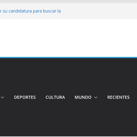
 su candidatura para buscar la
nductor por aplicación logró escapar de
e: Investigan crimen de un hombre en el
ia: Policía recuperó vehículos y
o centro de objetos robados
Tensión e incidentes marcaron la
nicidio
DEPORTES
CULTURA
MUNDO
RECIENTES