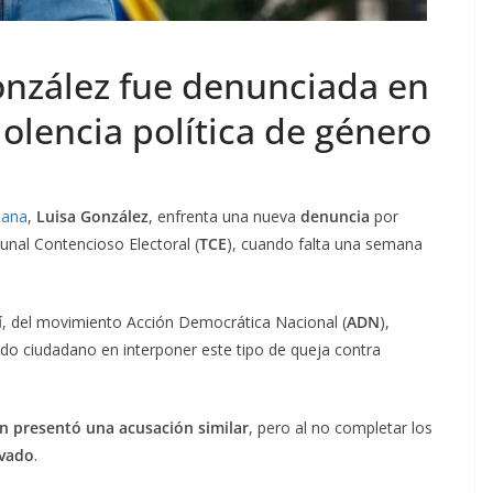
onzález fue denunciada en
iolencia política de género
dana
,
Luisa González
, enfrenta una nueva
denuncia
por
bunal Contencioso Electoral (
TCE
), cuando falta una semana
í
, del movimiento Acción Democrática Nacional (
ADN
),
ndo ciudadano en interponer este tipo de queja contra
n presentó una acusación similar
, pero al no completar los
ivado
.