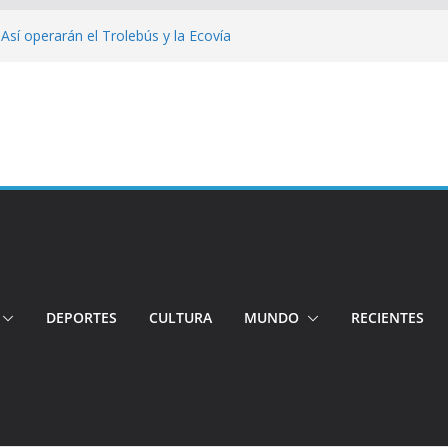
 Así operarán el Trolebús y la Ecovía
iento: Quito reúne a líderes y
adulto mayor murió atropellado en el sur
uentran sin vida a dos jóvenes quiteños
erto López
Cuatro aprehendidos tras intento de
DEPORTES
CULTURA
MUNDO
RECIENTES