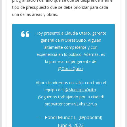
programación del año qué se qué se desprenderá en el
tipo de presupuesto que se debe priorizar para cada
una de las áreas y obras.
Hoy presenté a Claudia Otero, gerente
general de
@ObrasQuito
. Alguien
altamente competente y con
experiencia en lo público. Además, es
la primera mujer gerente de
@ObrasQuito
.
Ahora tendremos un taller con todo el
equipo del
@MunicipioQuito
.
¡Seguimos trabajando por la ciudad!
pic.twitter.com/NZVhsKZrGp
— Pabel Muñoz L. (@pabelml)
June 9, 2023