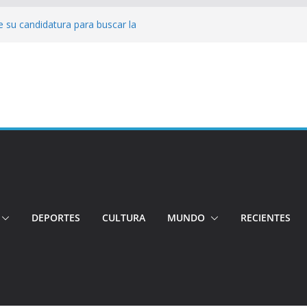
 su candidatura para buscar la
nductor por aplicación logró escapar de
e: Investigan crimen de un hombre en el
ia: Policía recuperó vehículos y
o centro de objetos robados
Tensión e incidentes marcaron la
nicidio
DEPORTES
CULTURA
MUNDO
RECIENTES