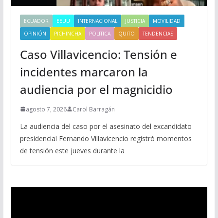
ECUADOR
EEUU
INTERNACIONAL
JUSTICIA
MOVILIDAD
OPINIÓN
PICHINCHA
POLITICA
QUITO
TENDENCIAS
Caso Villavicencio: Tensión e
incidentes marcaron la
audiencia por el magnicidio
agosto 7, 2026
Carol Barragán
La audiencia del caso por el asesinato del excandidato
presidencial Fernando Villavicencio registró momentos
de tensión este jueves durante la