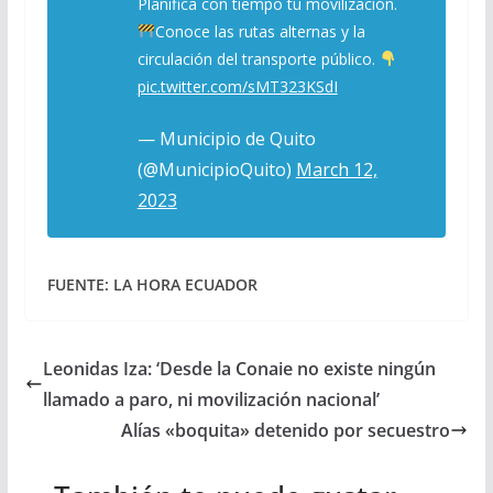
Planifica con tiempo tu movilización.
Conoce las rutas alternas y la
circulación del transporte público.
pic.twitter.com/sMT323KSdI
— Municipio de Quito
(@MunicipioQuito)
March 12,
2023
FUENTE: LA HORA ECUADOR
Leonidas Iza: ‘Desde la Conaie no existe ningún
llamado a paro, ni movilización nacional’
Alías «boquita» detenido por secuestro