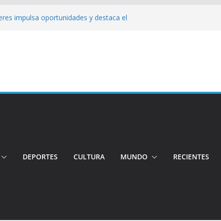
jeres impulsa oportunidades y destaca el
a Ubidia
Tensión e incidentes marcaron la
nicidio
 su candidatura para buscar la
ngo: Rehabilitación complica la movilidad
ó su candidatura a la Alcaldía de Quito
 organizaciones
DEPORTES
CULTURA
MUNDO
RECIENTES