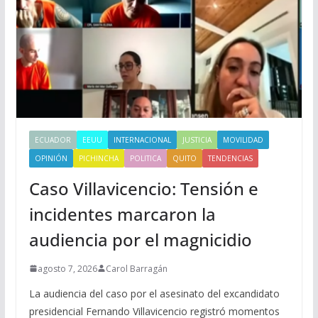
ECUADOR
EEUU
INTERNACIONAL
JUSTICIA
MOVILIDAD
OPINIÓN
PICHINCHA
POLITICA
QUITO
TENDENCIAS
Caso Villavicencio: Tensión e
incidentes marcaron la
audiencia por el magnicidio
agosto 7, 2026
Carol Barragán
La audiencia del caso por el asesinato del excandidato
presidencial Fernando Villavicencio registró momentos