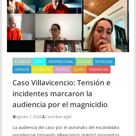
ECUADOR
EEUU
INTERNACIONAL
JUSTICIA
MOVILIDAD
OPINIÓN
PICHINCHA
POLITICA
QUITO
TENDENCIAS
Caso Villavicencio: Tensión e
incidentes marcaron la
audiencia por el magnicidio
agosto 7, 2026
Carol Barragán
La audiencia del caso por el asesinato del excandidato
presidencial Fernando Villavicencio registró momentos