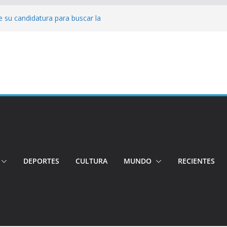
 su candidatura para buscar la
nductor por aplicación logró escapar de
e: Investigan crimen de un hombre en el
ia: Policía recuperó vehículos y
o centro de objetos robados
Tensión e incidentes marcaron la
nicidio
DEPORTES
CULTURA
MUNDO
RECIENTES