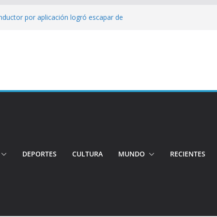
 su candidatura para buscar la
nductor por aplicación logró escapar de
e: Investigan crimen de un hombre en el
ia: Policía recuperó vehículos y
o centro de objetos robados
Tensión e incidentes marcaron la
nicidio
DEPORTES
CULTURA
MUNDO
RECIENTES