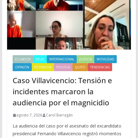
ECUADOR
EEUU
INTERNACIONAL
JUSTICIA
MOVILIDAD
OPINIÓN
PICHINCHA
POLITICA
QUITO
TENDENCIAS
Caso Villavicencio: Tensión e
incidentes marcaron la
audiencia por el magnicidio
agosto 7, 2026
Carol Barragán
La audiencia del caso por el asesinato del excandidato
presidencial Fernando Villavicencio registró momentos