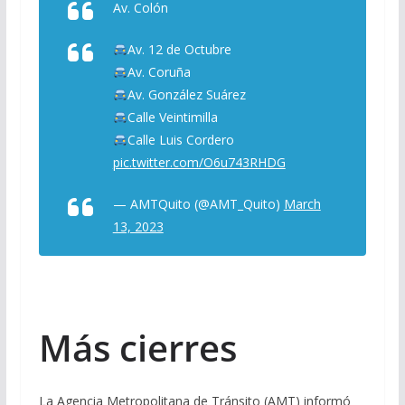
Av. Colón
Av. 12 de Octubre
Av. Coruña
Av. González Suárez
Calle Veintimilla
Calle Luis Cordero
pic.twitter.com/O6u743RHDG
— AMTQuito (@AMT_Quito)
March
13, 2023
Más cierres
La Agencia Metropolitana de Tránsito (AMT) informó