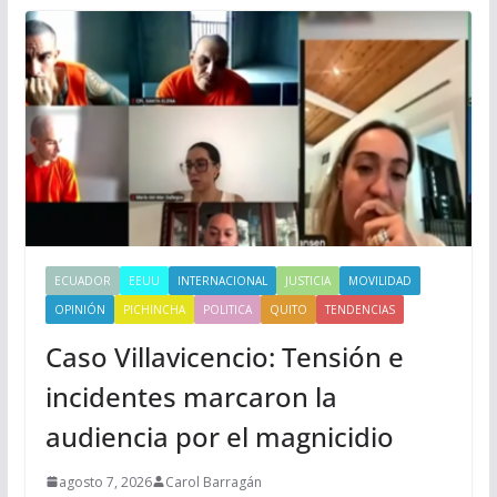
ECUADOR
EEUU
INTERNACIONAL
JUSTICIA
MOVILIDAD
OPINIÓN
PICHINCHA
POLITICA
QUITO
TENDENCIAS
Caso Villavicencio: Tensión e
incidentes marcaron la
audiencia por el magnicidio
agosto 7, 2026
Carol Barragán