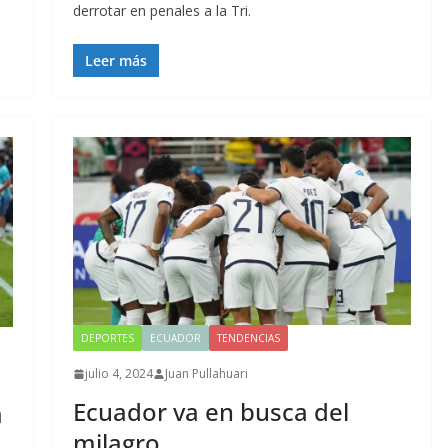
derrotar en penales a la Tri.
Leer más
DEPORTES
ECUADOR
TENDENCIAS
julio 4, 2024
Juan Pullahuari
Ecuador va en busca del
a
milagro