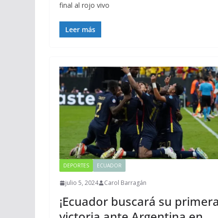
final al rojo vivo
Leer más
DEPORTES
ECUADOR
julio 5, 2024
Carol Barragán
¡Ecuador buscará su primer
victoria ante Argentina en