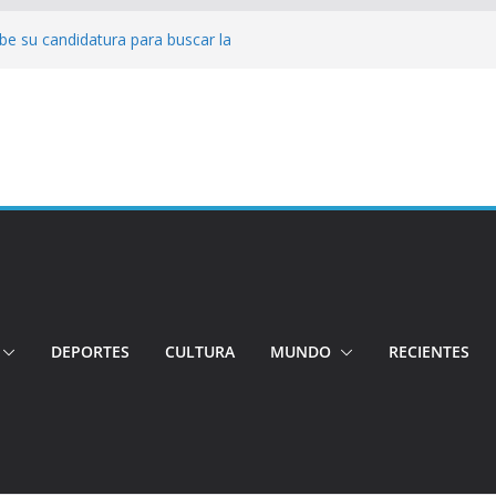
be su candidatura para buscar la
o
Conductor por aplicación logró escapar de
lle: Investigan crimen de un hombre en el
o
ncia: Policía recuperó vehículos y
to centro de objetos robados
 Tensión e incidentes marcaron la
agnicidio
DEPORTES
CULTURA
MUNDO
RECIENTES