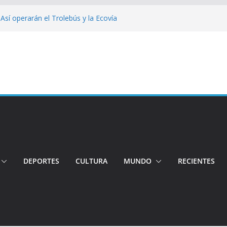
 Así operarán el Trolebús y la Ecovía
iento: Quito reúne a líderes y
adulto mayor murió atropellado en el sur
uentran sin vida a dos jóvenes quiteños
erto López
Cuatro aprehendidos tras intento de
DEPORTES
CULTURA
MUNDO
RECIENTES